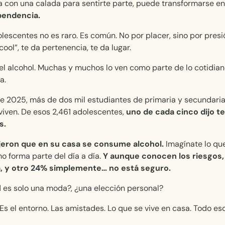
 con una calada para sentirte parte, puede transformarse en
endencia.
lescentes no es raro. Es común. No por placer, sino por presi
ool”, te da pertenencia, te da lugar.
el alcohol. Muchas y muchos lo ven como parte de lo cotidiano
a.
e 2025, más de dos mil estudiantes de primaria y secundaria
viven. De esos 2,461 adolescentes,
uno de cada cinco dijo t
s.
ijeron que en su casa se consume alcohol.
Imagínate lo que
o forma parte del día a día.
Y aunque conocen los riesgos,
a, y otro 24% simplemente… no está seguro.
 es solo una moda?, ¿una elección personal?
Es el entorno. Las amistades. Lo que se vive en casa. Todo eso