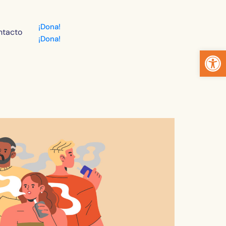
¡Dona!
ntacto
¡Dona!
Abrir 