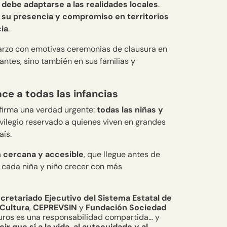
debe adaptarse a las realidades locales
.
 su presencia y compromiso en territorios
ia
.
marzo con emotivas ceremonias de clausura en
antes, sino también en sus familias y
ace a todas las infancias
afirma una verdad urgente:
todas las niñas y
ivilegio reservado a quienes viven en grandes
aís.
 cercana y accesible
, que llegue antes de
a cada niña y niño crecer con más
cretariado Ejecutivo del Sistema Estatal de
 Cultura
,
CEPREVSIN
y
Fundación Sociedad
guros es una responsabilidad compartida… y
 que sí a la vida, al autocuidado y al