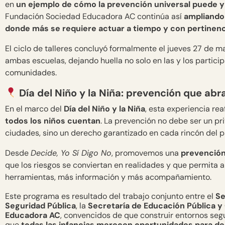
en
un ejemplo de cómo la prevención universal puede y 
Fundación Sociedad Educadora AC continúa así
ampliando
donde más se requiere actuar a tiempo y con pertinenc
El ciclo de talleres concluyó formalmente el jueves 27 de 
ambas escuelas, dejando huella no solo en las y los particip
comunidades.
Día del Niño y la Niña: prevención que abr
En el marco del
Día del Niño y la Niña
, esta experiencia re
todos los niños cuentan
. La prevención no debe ser un pr
ciudades, sino un derecho garantizado en cada rincón del p
Desde
Decide, Yo Sí Digo No
, promovemos una
prevención
que los riesgos se conviertan en realidades y que permita 
herramientas, más información y más acompañamiento.
Este programa es resultado del trabajo conjunto entre el
Se
Seguridad Pública
, la
Secretaría de Educación Pública y
Educadora AC
, convencidos de que construir entornos se
que
todas las infancias merecen oportunidades para decir