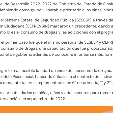
tal de Desarrollo 2022-2027 de Gobierno del Estado de Sinal
efiniendo como grupo vulnerable prioritario a los niñas, niño
del Sistema Estatal de Seguridad Pública (SESESP) a través de
ción Ciudadana (CEPREVSIN) marcaron un precedente, dando ap
omo lo es el consumo de drogas y las adicciones con el prog
, el primer paso fue que el mismo personal de SESESP y CEP
 consumo de drogas, una capacitación que fue proporcionada
rsonal de gobierno además de conocer e informarse más, forma
ar lo más posible la edad de inicio del consumo de drogas, o 
odelo Psicosocial, haciendo énfasis en el contexto del indiv
 mediante talleres implementados en 6° de primaria, 1° y 2° 
ollar habilidades en niñas, niños y adolescentes para tomar 
ntervención, en septiembre de 2022.