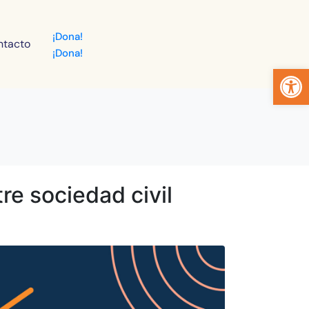
¡Dona!
ntacto
¡Dona!
Abrir 
re sociedad civil